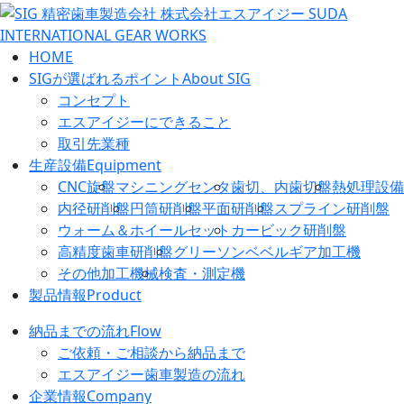
HOME
SIGが選ばれるポイント
About SIG
コンセプト
エスアイジーにできること
取引先業種
生産設備
Equipment
CNC旋盤
マシニングセンタ
歯切、内歯切盤
熱処理設備
内径研削盤
円筒研削盤
平面研削盤
スプライン研削盤
ウォーム＆ホイールセット
カービック研削盤
高精度歯車研削盤
グリーソンベベルギア加工機
その他加工機械
検査・測定機
製品情報
Product
納品までの流れ
Flow
ご依頼・ご相談から納品まで
エスアイジー歯車製造の流れ
企業情報
Company