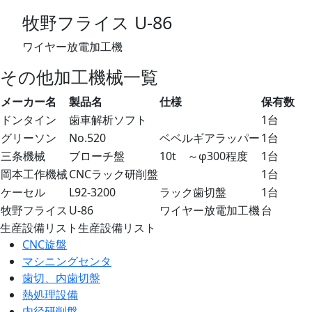
牧野フライス U-86
ワイヤー放電加工機
その他加工機械一覧
メーカー名
製品名
仕様
保有数
ドンタイン
歯車解析ソフト
1台
グリーソン
No.520
ベベルギアラッパー
1台
三条機械
ブローチ盤
10t ～φ300程度
1台
岡本工作機械
CNCラック研削盤
1台
ケーセル
L92-3200
ラック歯切盤
1台
牧野フライス
U-86
ワイヤー放電加工機
台
生産設備リスト
生産設備リスト
CNC旋盤
マシニングセンタ
歯切、内歯切盤
熱処理設備
内径研削盤