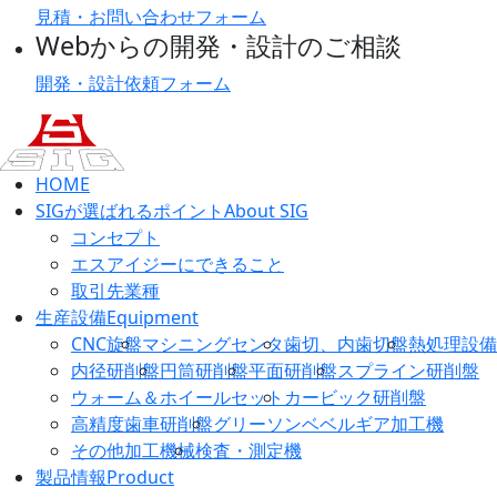
見積・お問い合わせフォーム
Webからの開発・設計のご相談
開発・設計依頼フォーム
HOME
SIGが選ばれるポイント
About SIG
コンセプト
エスアイジーにできること
取引先業種
生産設備
Equipment
CNC旋盤
マシニングセンタ
歯切、内歯切盤
熱処理設備
内径研削盤
円筒研削盤
平面研削盤
スプライン研削盤
ウォーム＆ホイールセット
カービック研削盤
高精度歯車研削盤
グリーソンベベルギア加工機
その他加工機械
検査・測定機
製品情報
Product