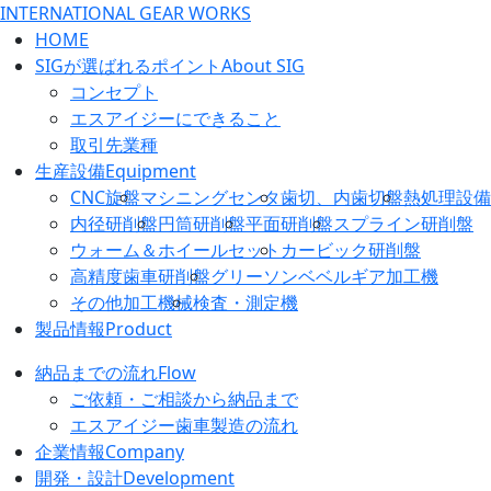
HOME
SIGが選ばれるポイント
About SIG
コンセプト
エスアイジーにできること
取引先業種
生産設備
Equipment
CNC旋盤
マシニングセンタ
歯切、内歯切盤
熱処理設備
内径研削盤
円筒研削盤
平面研削盤
スプライン研削盤
ウォーム＆ホイールセット
カービック研削盤
高精度歯車研削盤
グリーソンベベルギア加工機
その他加工機械
検査・測定機
製品情報
Product
納品までの流れ
Flow
ご依頼・ご相談から納品まで
エスアイジー歯車製造の流れ
企業情報
Company
開発・設計
Development