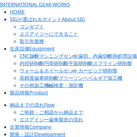
HOME
SIGが選ばれるポイント
About SIG
コンセプト
エスアイジーにできること
取引先業種
生産設備
Equipment
CNC旋盤
マシニングセンタ
歯切、内歯切盤
熱処理設備
内径研削盤
円筒研削盤
平面研削盤
スプライン研削盤
ウォーム＆ホイールセット
カービック研削盤
高精度歯車研削盤
グリーソンベベルギア加工機
その他加工機械
検査・測定機
製品情報
Product
納品までの流れ
Flow
ご依頼・ご相談から納品まで
エスアイジー歯車製造の流れ
企業情報
Company
開発・設計
Development