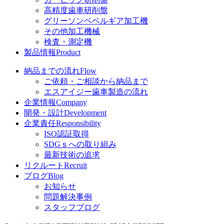
高精度歯車研削盤
グリーソンベベルギア加工機
その他加工機械
検査・測定機
製品情報
Product
納品までの流れ
Flow
ご依頼・ご相談から納品まで
エスアイジー歯車製造の流れ
企業情報
Company
開発・設計
Development
企業責任
Responsibility
ISO認証取得
SDGｓへの取り組み
最新技術の追求
リクルート
Recruit
ブログ
Blog
お知らせ
問題解決事例
スタッフブログ