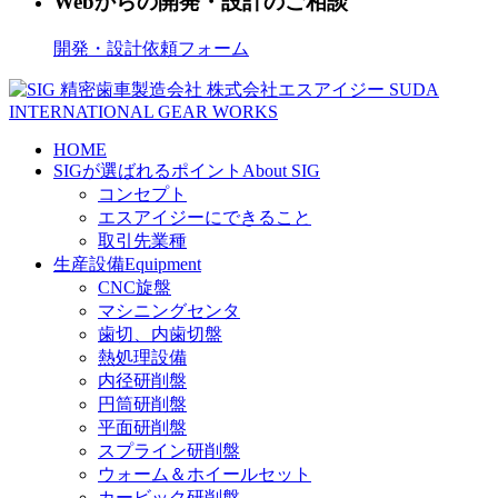
Webからの開発・設計のご相談
開発・設計依頼フォーム
HOME
SIGが選ばれるポイント
About SIG
コンセプト
エスアイジーにできること
取引先業種
生産設備
Equipment
CNC旋盤
マシニングセンタ
歯切、内歯切盤
熱処理設備
内径研削盤
円筒研削盤
平面研削盤
スプライン研削盤
ウォーム＆ホイールセット
カービック研削盤